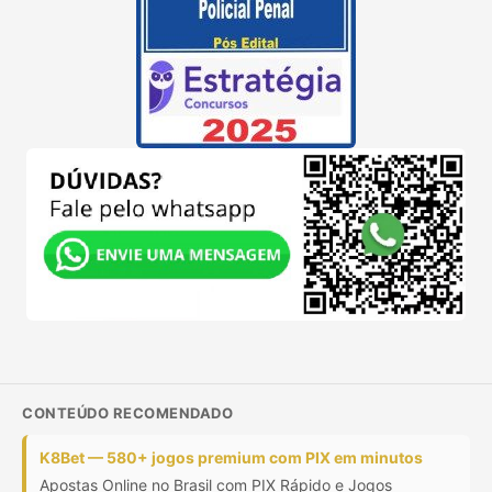
CONTEÚDO RECOMENDADO
K8Bet — 580+ jogos premium com PIX em minutos
Apostas Online no Brasil com PIX Rápido e Jogos