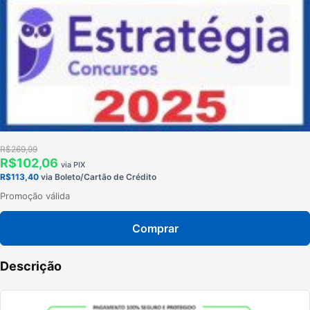
R$269,99
R$102,06
via PIX
R$113,40
via Boleto/Cartão de Crédito
Promoção válida
Comprar
Descrição