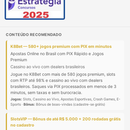
CONTEÚDO RECOMENDADO
K8Bet — 580+ jogos premium com PIX em minutos
Apostas Online no Brasil com PIX Rápido e Jogos
Premium
Cassino ao vivo com dealers brasileiros
Jogue no K8Bet com mais de 580 jogos premium, slots
com RTP até 98% e cassino ao vivo com dealers
brasileiros. Saques via PIX processados em menos de 3
minutos, sem taxas e sem burocracia.
Jogos:
Slots, Cassino ao Vivo, Apostas Esportivas, Crash Games, E-
Sports ·
Bônus:
Bônus de boas-vindas (cadastre-se grátis)
SlotsVIP — Bônus de até R$ 5.000 + 200 rodadas grátis
no cadastro