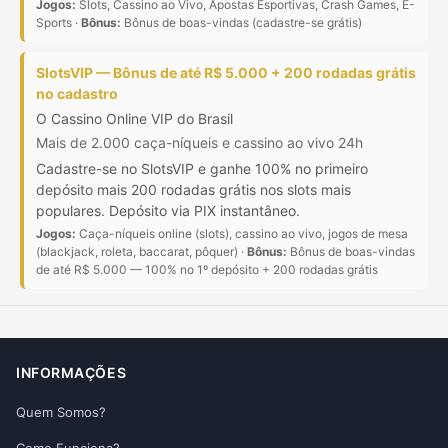
Jogos:
Slots, Cassino ao Vivo, Apostas Esportivas, Crash Games, E-
Sports ·
Bônus:
Bônus de boas-vindas (cadastre-se grátis)
SlotsVIP — Bônus de até R$ 5.000 + 200 rodadas grátis
no cadastro
O Cassino Online VIP do Brasil
Mais de 2.000 caça-níqueis e cassino ao vivo 24h
Cadastre-se no SlotsVIP e ganhe 100% no primeiro
depósito mais 200 rodadas grátis nos slots mais
populares. Depósito via PIX instantâneo.
Jogos:
Caça-níqueis online (slots), cassino ao vivo, jogos de mesa
(blackjack, roleta, baccarat, pôquer) ·
Bônus:
Bônus de boas-vindas
de até R$ 5.000 — 100% no 1º depósito + 200 rodadas grátis
INFORMAÇÕES
Quem Somos?
Como Funciona?