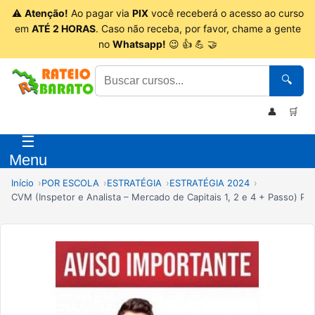
⚠
Atenção!
Ao pagar via
PIX
você receberá o acesso ao curso
em
ATÉ 2 HORAS
. Caso não receba, por favor, chame a gente
no
Whatsapp!
😉 👍 💪 🤝
🔍
👤
🛒
☰
Menu
Início
POR ESCOLA
ESTRATÉGIA
ESTRATÉGIA 2024
CVM (Inspetor e Analista – Mercado de Capitais 1, 2 e 4 + Passo) Pós