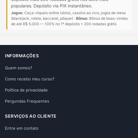
populares. Depósito via PIX instantâneo.
Jogos:
Caça-níqueis online (slots), cassino ao vivo, jogos de mesa
(blackjack, roleta, baccarat, pôquer) ·
Bônus:
Bônus de boas-vindas
de até R$ 5.000 — 100% no 1º depósito + 200 rodadas grátis
INFORMAÇÕES
Quem somos?
Como recebo meu curso?
Política de privacidade
Pergundas Frequentes
SERVIÇOS AO CLIENTE
Entre em contato