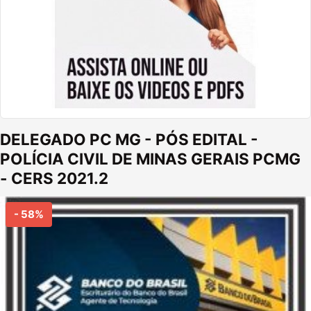
DELEGADO PC MG - PÓS EDITAL -
POLÍCIA CIVIL DE MINAS GERAIS PCMG
- CERS 2021.2
- 58%