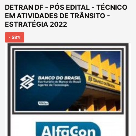
DETRAN DF - PÓS EDITAL - TÉCNICO
EM ATIVIDADES DE TRÂNSITO -
ESTRATÉGIA 2022
- 58%