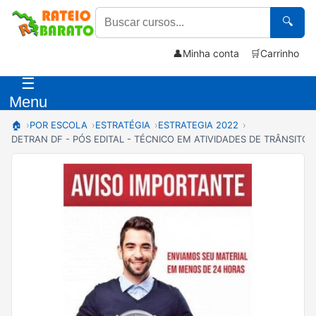
🔍
👤
Minha conta
🛒
Carrinho
☰
Menu
🏠
POR ESCOLA
ESTRATÉGIA
ESTRATEGIA 2022
DETRAN DF - PÓS EDITAL - TÉCNICO EM ATIVIDADES DE TRÂNSITO 