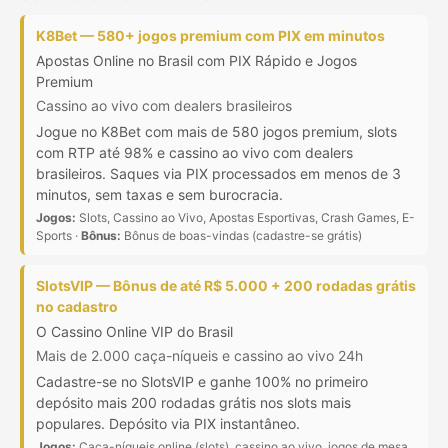
K8Bet — 580+ jogos premium com PIX em minutos
Apostas Online no Brasil com PIX Rápido e Jogos
Premium
Cassino ao vivo com dealers brasileiros
Jogue no K8Bet com mais de 580 jogos premium, slots
com RTP até 98% e cassino ao vivo com dealers
brasileiros. Saques via PIX processados em menos de 3
minutos, sem taxas e sem burocracia.
Jogos:
Slots, Cassino ao Vivo, Apostas Esportivas, Crash Games, E-
Sports ·
Bônus:
Bônus de boas-vindas (cadastre-se grátis)
SlotsVIP — Bônus de até R$ 5.000 + 200 rodadas grátis
no cadastro
O Cassino Online VIP do Brasil
Mais de 2.000 caça-níqueis e cassino ao vivo 24h
Cadastre-se no SlotsVIP e ganhe 100% no primeiro
depósito mais 200 rodadas grátis nos slots mais
populares. Depósito via PIX instantâneo.
Jogos:
Caça-níqueis online (slots), cassino ao vivo, jogos de mesa