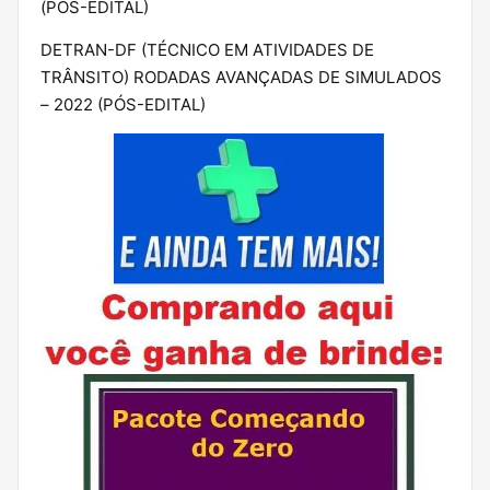
(PÓS-EDITAL)
DETRAN-DF (TÉCNICO EM ATIVIDADES DE
TRÂNSITO) RODADAS AVANÇADAS DE SIMULADOS
– 2022 (PÓS-EDITAL)