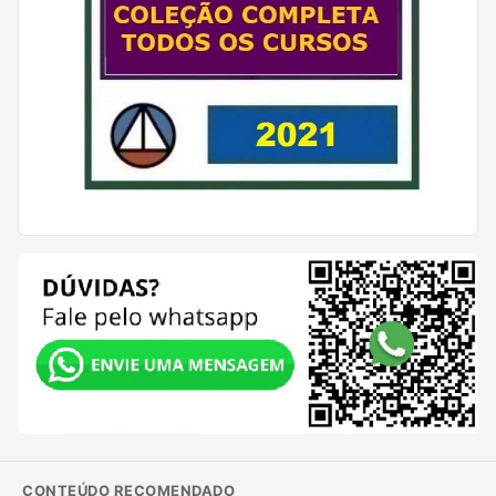
CONTEÚDO RECOMENDADO