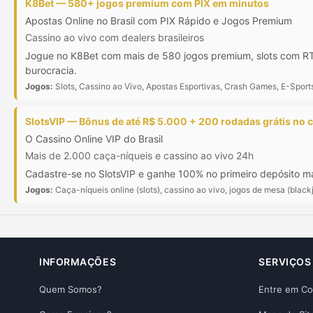
K8Bet — 580+ jogos premium com PIX em minutos
Apostas Online no Brasil com PIX Rápido e Jogos Premium
Cassino ao vivo com dealers brasileiros
Jogue no K8Bet com mais de 580 jogos premium, slots com RTP
burocracia.
Jogos:
Slots, Cassino ao Vivo, Apostas Esportivas, Crash Games, E-Sport
SlotsVIP — Bônus de até R$ 5.000 + 200 rodadas grátis no 
O Cassino Online VIP do Brasil
Mais de 2.000 caça-níqueis e cassino ao vivo 24h
Cadastre-se no SlotsVIP e ganhe 100% no primeiro depósito mai
Jogos:
Caça-níqueis online (slots), cassino ao vivo, jogos de mesa (blackj
INFORMAÇÕES
SERVIÇOS
Quem Somos?
Entre em Co