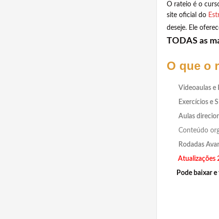
O rateio é o cur
site oficial do
Est
deseje. Ele ofer
TODAS as mat
O que o 
Videoaulas e
Exercícios e 
Aulas direci
Conteúdo orga
Rodadas Avan
Atualizações
Pode baixar e 