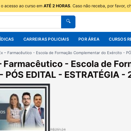
 o acesso ao curso em
ATÉ 2 HORAS
. Caso não receba, por favor, 
🔍
ÍDICAS
CARREIRAS POLICIAIS
POR ÁREA
CURSOS R
x – Farmacêutico - Escola de Formação Complementar do Exército - P
– Farmacêutico - Escola de F
 - PÓS EDITAL - ESTRATÉGIA -
R$251,24