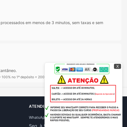
IX processados em menos de 3 minutos, sem taxas e sem
X
tantâneo.
100% no 1º depósito + 200 rodadas grátis
ATENDIMENTO
WhatsApp: (61) 98348-9677
Seg. à Sex. 9h às 18h