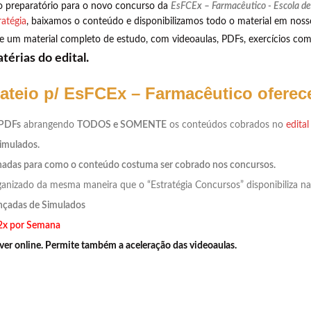
so preparatório para o novo concurso da
EsFCEx – Farmacêutico - Escola d
ratégia
, baixamos o conteúdo e disponibilizamos todo o material em nos
ece um material completo de estudo, com videoaulas, PDFs, exercícios co
érias do edital.
rateio p/ EsFCEx – Farmacêutico oferec
 PDFs
abrangendo
TODOS e SOMENTE
os conteúdos cobrados no
edita
Simulados.
onadas para como o conteúdo costuma ser cobrado nos concursos.
nizado da mesma maneira que o “Estratégia Concursos” disponibiliza na
çadas de Simulados
 2x por Semana
ver online. Permite também a aceleração das videoaulas.