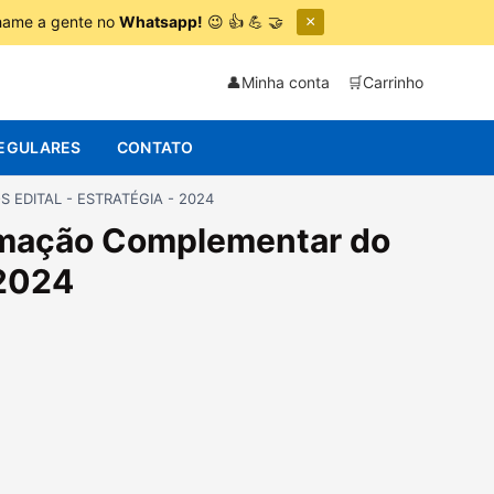
chame a gente no
Whatsapp!
😉 👍 💪 🤝
×
👤
Minha conta
🛒
Carrinho
EGULARES
CONTATO
ÓS EDITAL - ESTRATÉGIA - 2024
ormação Complementar do
 2024