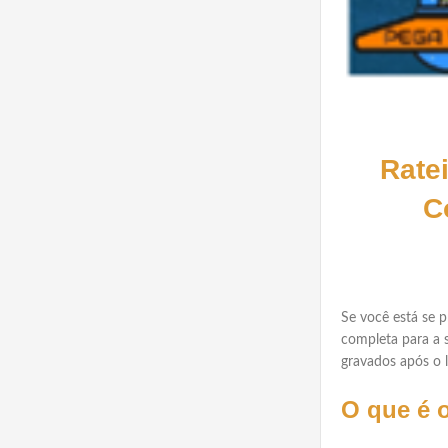
Rate
C
Se você está se 
completa para a 
gravados após o l
O que é 