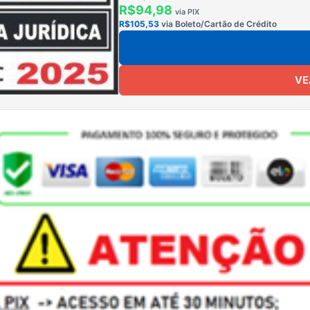
R$94,98
via PIX
R$105,53
via Boleto/Cartão de Crédito
VE