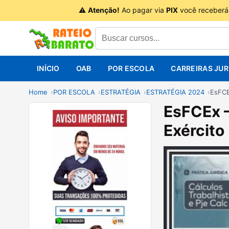
⚠
Atenção!
Ao pagar via
PIX
você receberá
INÍCIO
OAB
POR ESCOLA
CARREIRAS JUR
Home
POR ESCOLA
ESTRATÉGIA
ESTRATÉGIA 2024
EsFCE
EsFCEx 
Exército