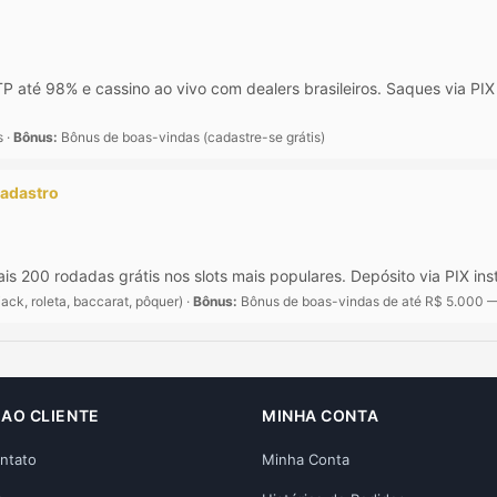
 até 98% e cassino ao vivo com dealers brasileiros. Saques via P
s ·
Bônus:
Bônus de boas-vindas (cadastre-se grátis)
cadastro
s 200 rodadas grátis nos slots mais populares. Depósito via PIX ins
ack, roleta, baccarat, pôquer) ·
Bônus:
Bônus de boas-vindas de até R$ 5.000 — 
 AO CLIENTE
MINHA CONTA
ntato
Minha Conta