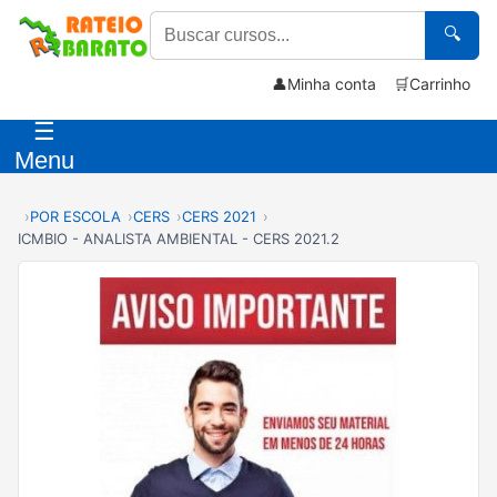
🔍
👤
Minha conta
🛒
Carrinho
☰
Menu
POR ESCOLA
CERS
CERS 2021
ICMBIO - ANALISTA AMBIENTAL - CERS 2021.2