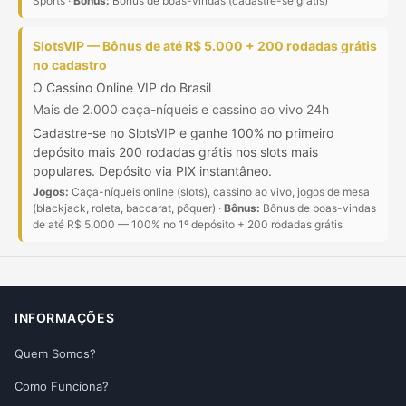
Sports ·
Bônus:
Bônus de boas-vindas (cadastre-se grátis)
SlotsVIP — Bônus de até R$ 5.000 + 200 rodadas grátis
no cadastro
O Cassino Online VIP do Brasil
Mais de 2.000 caça-níqueis e cassino ao vivo 24h
Cadastre-se no SlotsVIP e ganhe 100% no primeiro
depósito mais 200 rodadas grátis nos slots mais
populares. Depósito via PIX instantâneo.
Jogos:
Caça-níqueis online (slots), cassino ao vivo, jogos de mesa
(blackjack, roleta, baccarat, pôquer) ·
Bônus:
Bônus de boas-vindas
de até R$ 5.000 — 100% no 1º depósito + 200 rodadas grátis
INFORMAÇÕES
Quem Somos?
Como Funciona?