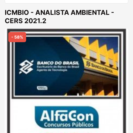
ICMBIO - ANALISTA AMBIENTAL -
CERS 2021.2
- 58%