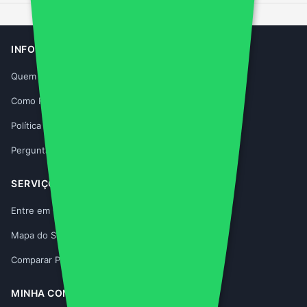
INFORMAÇÕES
Quem Somos?
Como Funciona?
Política de Privacidade
Perguntas Frequentes
SERVIÇOS AO CLIENTE
Entre em Contato
Mapa do Site
Comparar Produtos
MINHA CONTA