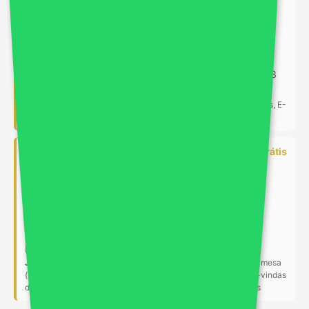
Premium
Cassino ao vivo com dealers brasileiros
Jogue no K8Bet com mais de 580 jogos premium, slots
com RTP até 98% e cassino ao vivo com dealers
brasileiros. Saques via PIX processados em menos de 3
minutos, sem taxas e sem burocracia.
Jogos:
Slots, Cassino ao Vivo, Apostas Esportivas, Crash Games, E-
Sports ·
Bônus:
Bônus de boas-vindas (cadastre-se grátis)
SlotsVIP — Bônus de até R$ 5.000 + 200 rodadas grátis
no cadastro
O Cassino Online VIP do Brasil
Mais de 2.000 caça-níqueis e cassino ao vivo 24h
Cadastre-se no SlotsVIP e ganhe 100% no primeiro
depósito mais 200 rodadas grátis nos slots mais
populares. Depósito via PIX instantâneo.
Jogos:
Caça-níqueis online (slots), cassino ao vivo, jogos de mesa
(blackjack, roleta, baccarat, pôquer) ·
Bônus:
Bônus de boas-vindas
de até R$ 5.000 — 100% no 1º depósito + 200 rodadas grátis