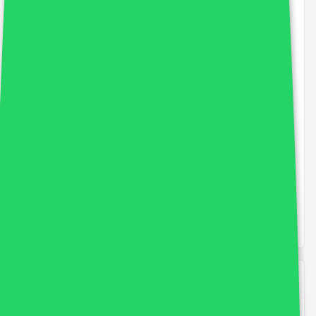
R$99,99
R$37,80
via PIX
R$42,00
via Boleto/Cartão de Crédito
Promoção válida
Curso Estratégia 2019
MP CE - Técnico Ministerial
Comprar