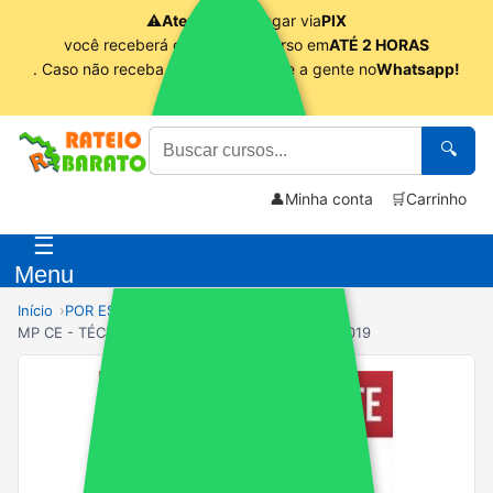
⚠
Atenção!
Ao pagar via
PIX
você receberá o acesso ao curso em
ATÉ 2 HORAS
. Caso não receba, por favor, chame a gente no
Whatsapp!
😉 👍 💪 🤝
🔍
👤
Minha conta
🛒
Carrinho
☰
Menu
Início
POR ESCOLA
ESTRATÉGIA
MP CE - TÉCNICO MINISTERIAL - ESTRATÉGIA 2019