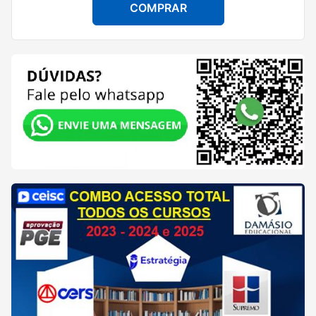
COMPRAR