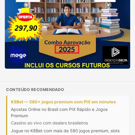
CONTEÚDO RECOMENDADO
K8Bet — 580+ jogos premium com PIX em minutos
Apostas Online no Brasil com PIX Rápido e Jogos
Premium
Cassino ao vivo com dealers brasileiros
Jogue no K8Bet com mais de 580 jogos premium, slots