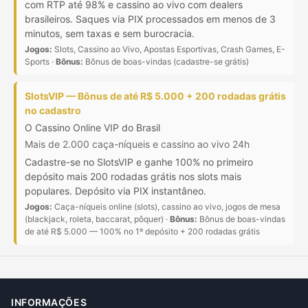
com RTP até 98% e cassino ao vivo com dealers
brasileiros. Saques via PIX processados em menos de 3
minutos, sem taxas e sem burocracia.
Jogos:
Slots, Cassino ao Vivo, Apostas Esportivas, Crash Games, E-
Sports ·
Bônus:
Bônus de boas-vindas (cadastre-se grátis)
SlotsVIP — Bônus de até R$ 5.000 + 200 rodadas grátis
no cadastro
O Cassino Online VIP do Brasil
Mais de 2.000 caça-níqueis e cassino ao vivo 24h
Cadastre-se no SlotsVIP e ganhe 100% no primeiro
depósito mais 200 rodadas grátis nos slots mais
populares. Depósito via PIX instantâneo.
Jogos:
Caça-níqueis online (slots), cassino ao vivo, jogos de mesa
(blackjack, roleta, baccarat, pôquer) ·
Bônus:
Bônus de boas-vindas
de até R$ 5.000 — 100% no 1º depósito + 200 rodadas grátis
INFORMAÇÕES