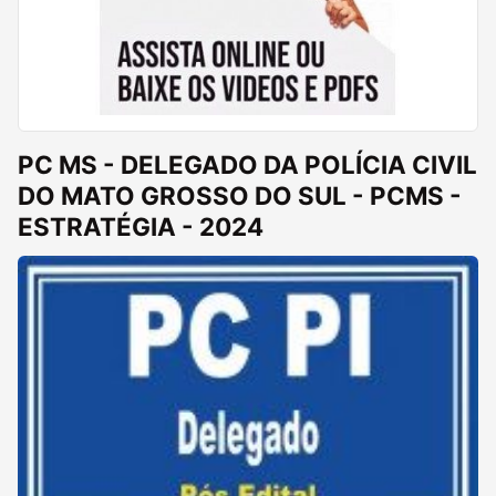
PC MS - DELEGADO DA POLÍCIA CIVIL
DO MATO GROSSO DO SUL - PCMS -
ESTRATÉGIA - 2024