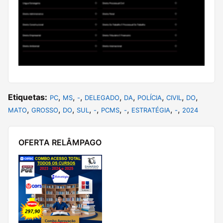
Etiquetas:
,
,
,
,
,
,
,
,
PC
MS
-
DELEGADO
DA
POLÍCIA
CIVIL
DO
,
,
,
,
,
,
,
,
,
MATO
GROSSO
DO
SUL
-
PCMS
-
ESTRATÉGIA
-
2024
OFERTA RELÂMPAGO