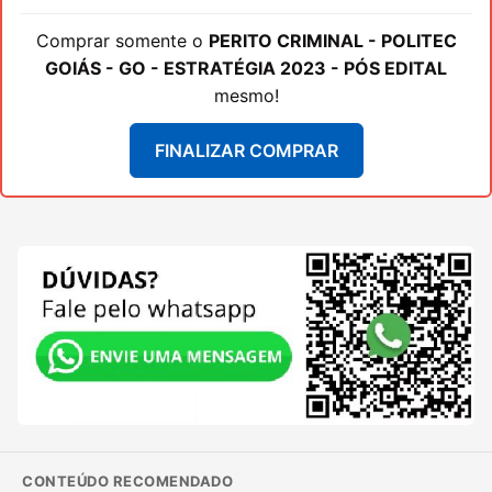
Comprar somente o
PERITO CRIMINAL - POLITEC
GOIÁS - GO - ESTRATÉGIA 2023 - PÓS EDITAL
mesmo!
FINALIZAR COMPRAR
CONTEÚDO RECOMENDADO