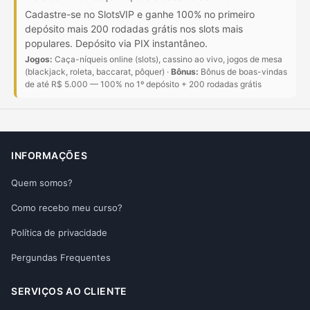
Cadastre-se no SlotsVIP e ganhe 100% no primeiro
depósito mais 200 rodadas grátis nos slots mais
populares. Depósito via PIX instantâneo.
Jogos:
Caça-níqueis online (slots), cassino ao vivo, jogos de mesa
(blackjack, roleta, baccarat, pôquer) ·
Bônus:
Bônus de boas-vindas
de até R$ 5.000 — 100% no 1º depósito + 200 rodadas grátis
INFORMAÇÕES
Quem somos?
Como recebo meu curso?
Política de privacidade
Pergundas Frequentes
SERVIÇOS AO CLIENTE