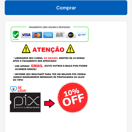
Comprar