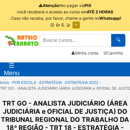
⚠
Atenção!
Ao pagar via
PIX
você receberá o acesso ao curso em
ATÉ 2 HORAS
. Caso não receba, por favor, chame a gente no
Whatsapp!
😉 👍 💪 🤝
×
🔍
👤
Minha conta
🛒
Carrinho
☰
Menu
Início
POR ESCOLA
ESTRATÉGIA
ESTRATEGIA 2022
TRT GO - ANALISTA JUDICIÁRIO (ÁREA JUDICIÁRIA e OFICIAL DE JUST
TRT GO - ANALISTA JUDICIÁRIO (ÁREA
JUDICIÁRIA e OFICIAL DE JUSTIÇA) DO
TRIBUNAL REGIONAL DO TRABALHO DA
18ª REGIÃO - TRT 18 - ESTRATÉGIA -