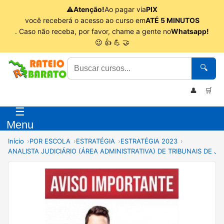
⚠
Atenção!
Ao pagar via
PIX
você receberá o acesso ao curso em
ATÉ 5 MINUTOS
. Caso não receba, por favor, chame a gente no
Whatsapp!
😉 👍 💪 🤝
🔍
👤
🛒
☰
Menu
Início
POR ESCOLA
ESTRATÉGIA
ESTRATÉGIA 2023
ANALISTA JUDICIÁRIO (ÁREA ADMINISTRATIVA) DE TRIBUNAIS DE JU