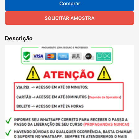
Comprar
SOLICITAR AMOSTRA
Descrição