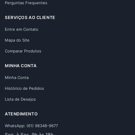
Perguntas Frequentes
SERVIÇOS AO CLIENTE
Entre em Contato
Mapa do Site
Comparar Produtos
MINHA CONTA
Minha Conta
Histórico de Pedidos
Lista de Desejos
ATENDIMENTO
WhatsApp: (61) 98348-9677
Seg. à Sex. 9h às 18h