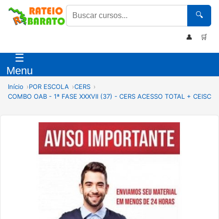
🔍
👤
🛒
☰
Menu
Início
POR ESCOLA
CERS
COMBO OAB - 1ª FASE XXXVII (37) - CERS ACESSO TOTAL + CEISC 