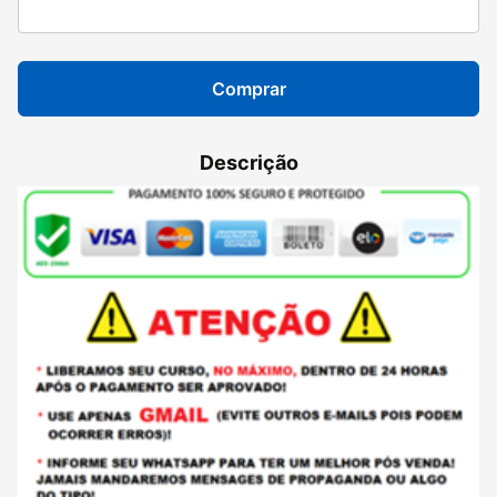
Comprar
Descrição