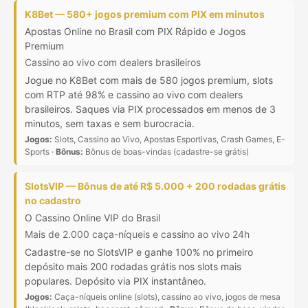
K8Bet — 580+ jogos premium com PIX em minutos
Apostas Online no Brasil com PIX Rápido e Jogos
Premium
Cassino ao vivo com dealers brasileiros
Jogue no K8Bet com mais de 580 jogos premium, slots
com RTP até 98% e cassino ao vivo com dealers
brasileiros. Saques via PIX processados em menos de 3
minutos, sem taxas e sem burocracia.
Jogos:
Slots, Cassino ao Vivo, Apostas Esportivas, Crash Games, E-
Sports ·
Bônus:
Bônus de boas-vindas (cadastre-se grátis)
SlotsVIP — Bônus de até R$ 5.000 + 200 rodadas grátis
no cadastro
O Cassino Online VIP do Brasil
Mais de 2.000 caça-níqueis e cassino ao vivo 24h
Cadastre-se no SlotsVIP e ganhe 100% no primeiro
depósito mais 200 rodadas grátis nos slots mais
populares. Depósito via PIX instantâneo.
Jogos:
Caça-níqueis online (slots), cassino ao vivo, jogos de mesa