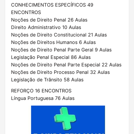
CONHECIMENTOS ESPECÍFICOS 49
ENCONTROS
Noções de Direito Penal 26 Aulas
Direito Administrativo 10 Aulas
Noções de Direito Constitucional 21 Aulas
Noções de Direitos Humanos 6 Aulas
Noções de Direito Penal Parte Geral 9 Aulas
Legislação Penal Especial 86 Aulas
Noções de Direito Penal Parte Especial 22 Aulas
Noções de Direito Processo Penal 32 Aulas
Legislação de Trânsito 58 Aulas
REFORÇO 16 ENCONTROS
Língua Portuguesa 76 Aulas