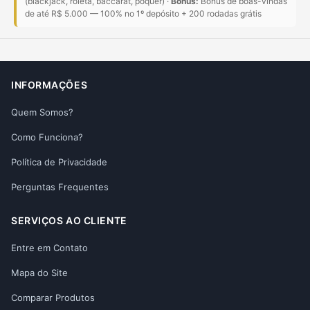
(blackjack, roleta, baccarat, pôquer) ·
Bônus:
Bônus de boas-vindas
de até R$ 5.000 — 100% no 1º depósito + 200 rodadas grátis
INFORMAÇÕES
Quem Somos?
Como Funciona?
Política de Privacidade
Perguntas Frequentes
SERVIÇOS AO CLIENTE
Entre em Contato
Mapa do Site
Comparar Produtos