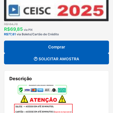
R$184,78
R$69,85
via PIX
R$77,61
via Boleto/Cartão de Crédito
Comprar
🕐 SOLICITAR AMOSTRA
Descrição