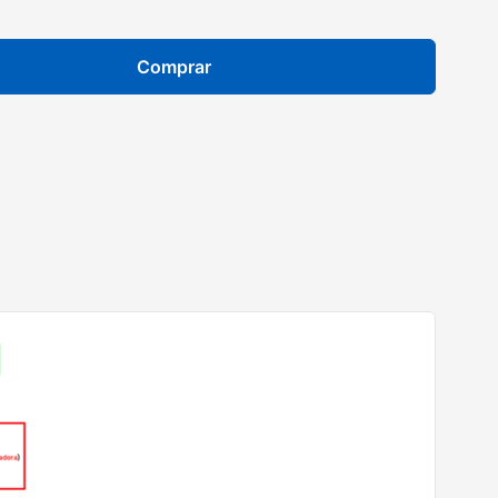
Comprar