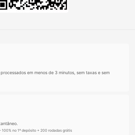
IX processados em menos de 3 minutos, sem taxas e sem
tantâneo.
100% no 1º depósito + 200 rodadas grátis