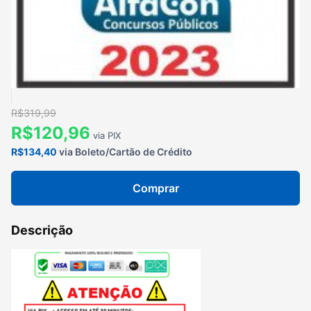
R$319,99
R$120,96
via PIX
R$134,40
via Boleto/Cartão de Crédito
Comprar
Descrição