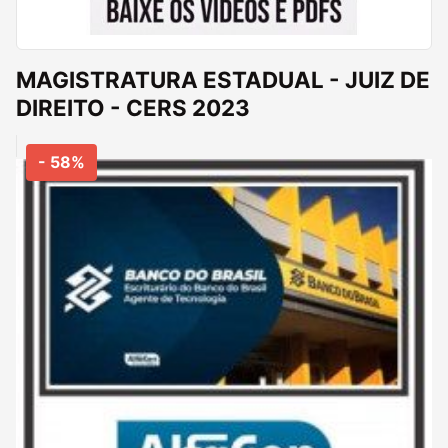
MAGISTRATURA ESTADUAL - JUIZ DE
DIREITO - CERS 2023
- 58%