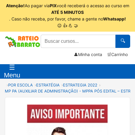
Atenção!
Ao pagar via
PIX
você receberá o acesso ao curso em
ATÉ 5 MINUTOS
. Caso não receba, por favor, chame a gente no
Whatsapp!
😉 👍 💪 🤝
🔍
👤
Minha conta
🛒
Carrinho
☰
Menu
POR ESCOLA
ESTRATÉGIA
ESTRATEGIA 2022
MP PA (AUXILIAR DE ADMINISTRAÇÃO) - MPPA PÓS EDITAL – ESTRA