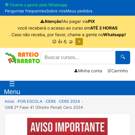
💬 Chame a gente pelo Whatsapp
Perguntas frequentes
Sobre nós
Meus pedidos
⚠
Atenção!
Ao pagar via
PIX
você receberá o acesso ao curso em
ATÉ 2 HORAS
. Caso não receba, por favor, chame a gente no
Whatsapp!
😉 👍 💪 🤝
×
🔍
👤
Minha conta
🛒
Carrinho
☰
Menu
Início
POR ESCOLA
CERS
CERS 2024
OAB 2ª Fase 41 (Direito Penal) Cers 2024