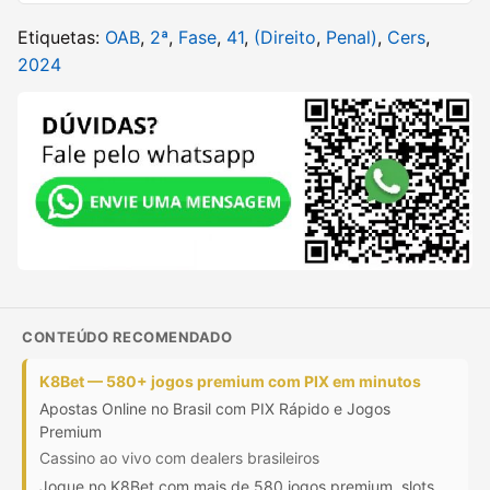
Etiquetas:
OAB
,
2ª
,
Fase
,
41
,
(Direito
,
Penal)
,
Cers
,
2024
CONTEÚDO RECOMENDADO
K8Bet — 580+ jogos premium com PIX em minutos
Apostas Online no Brasil com PIX Rápido e Jogos
Premium
Cassino ao vivo com dealers brasileiros
Jogue no K8Bet com mais de 580 jogos premium, slots