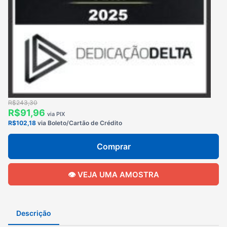
R$243,30
R$91,96
via PIX
R$102,18
via Boleto/Cartão de Crédito
Comprar
👁️ VEJA UMA AMOSTRA
Descrição