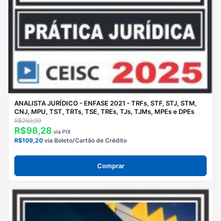
ANALISTA JURÍDICO - ENFASE 2021 - TRFs, STF, STJ, STM,
CNJ, MPU, TST, TRTs, TSE, TREs, TJs, TJMs, MPEs e DPEs
R$259,99
R$98,28
via PIX
R$109,20
via Boleto/Cartão de Crédito
Comprar