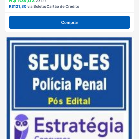
R$109,62
via PIX
R$121,80
via Boleto/Cartão de Crédito
Comprar