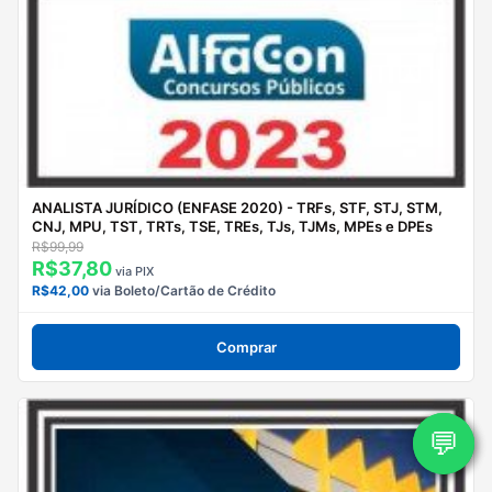
ANALISTA JURÍDICO (ENFASE 2020) - TRFs, STF, STJ, STM,
CNJ, MPU, TST, TRTs, TSE, TREs, TJs, TJMs, MPEs e DPEs
R$99,99
R$37,80
via PIX
R$42,00
via Boleto/Cartão de Crédito
Comprar
💬