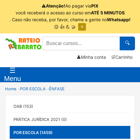
⚠
Atenção!
Ao pagar via
PIX
você receberá o acesso ao curso em
ATÉ 5 MINUTOS
. Caso não receba, por favor, chame a gente no
Whatsapp!
😉 👍 💪 🤝
×
🔍
👤
Minha conta
🛒
Carrinho
☰
Menu
Home
POR ESCOLA
ÊNFASE
OAB (153)
PRÁTICA JURÍDICA 2021 (0)
POR ESCOLA (1459)