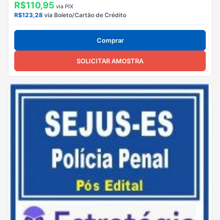
R$110,95
via PIX
R$123,28
via Boleto/Cartão de Crédito
Comprar
SOLICITAR AMOSTRA