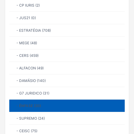
- CP IURIS (2)
- JUS21 (0)
- ESTRATÉGIA (708)
- MEGE (48)
- CERS (459)
- ALFACON (49)
- DAMÁSIO (140)
- G7 JURIDICO (31)
- ÊNFASE (20)
- SUPREMO (24)
- CEISC (75)