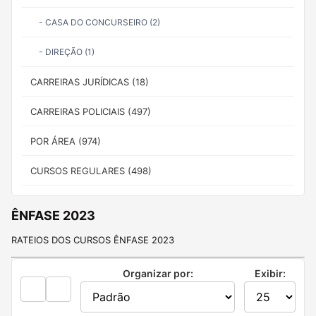
- CASA DO CONCURSEIRO (2)
- DIREÇÃO (1)
CARREIRAS JURÍDICAS (18)
CARREIRAS POLICIAIS (497)
POR ÁREA (974)
CURSOS REGULARES (498)
ÊNFASE 2023
RATEIOS DOS CURSOS ÊNFASE 2023
Organizar por:
Exibir: