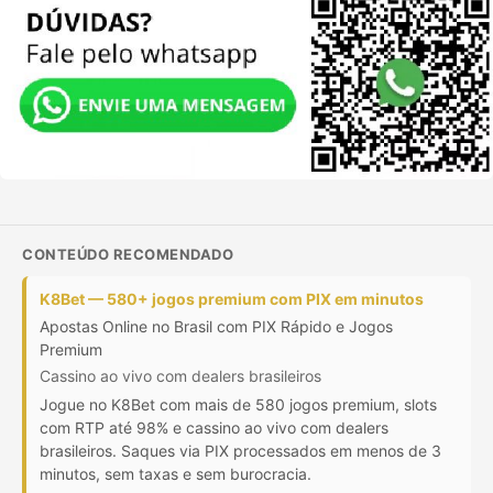
CONTEÚDO RECOMENDADO
K8Bet — 580+ jogos premium com PIX em minutos
Apostas Online no Brasil com PIX Rápido e Jogos
Premium
Cassino ao vivo com dealers brasileiros
Jogue no K8Bet com mais de 580 jogos premium, slots
com RTP até 98% e cassino ao vivo com dealers
brasileiros. Saques via PIX processados em menos de 3
minutos, sem taxas e sem burocracia.