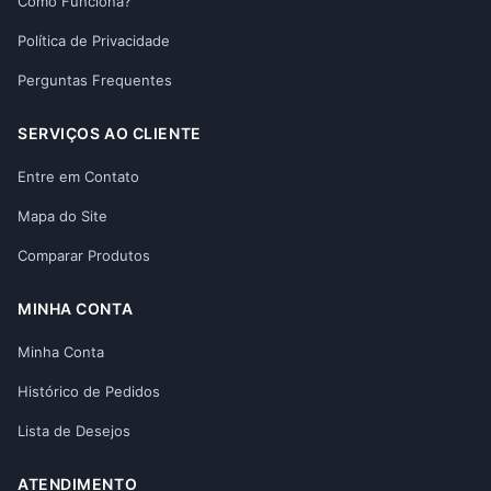
Como Funciona?
Política de Privacidade
Perguntas Frequentes
SERVIÇOS AO CLIENTE
Entre em Contato
Mapa do Site
Comparar Produtos
MINHA CONTA
Minha Conta
Histórico de Pedidos
Lista de Desejos
ATENDIMENTO