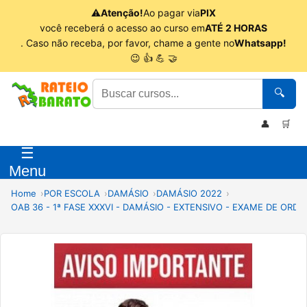
⚠
Atenção!
Ao pagar via
PIX
você receberá o acesso ao curso em
ATÉ 2 HORAS
. Caso não receba, por favor, chame a gente no
Whatsapp!
😉 👍 💪 🤝
🔍
👤
🛒
☰
Menu
Home
POR ESCOLA
DAMÁSIO
DAMÁSIO 2022
OAB 36 - 1ª FASE XXXVI - DAMÁSIO - EXTENSIVO - EXAME DE ORDE