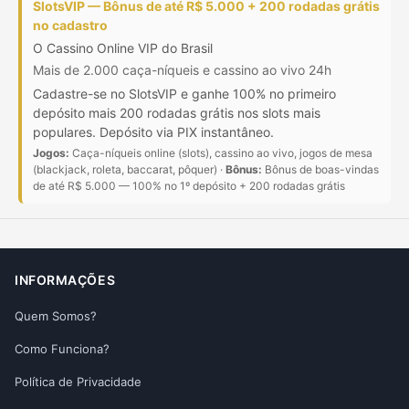
SlotsVIP — Bônus de até R$ 5.000 + 200 rodadas grátis
no cadastro
O Cassino Online VIP do Brasil
Mais de 2.000 caça-níqueis e cassino ao vivo 24h
Cadastre-se no SlotsVIP e ganhe 100% no primeiro
depósito mais 200 rodadas grátis nos slots mais
populares. Depósito via PIX instantâneo.
Jogos:
Caça-níqueis online (slots), cassino ao vivo, jogos de mesa
(blackjack, roleta, baccarat, pôquer) ·
Bônus:
Bônus de boas-vindas
de até R$ 5.000 — 100% no 1º depósito + 200 rodadas grátis
INFORMAÇÕES
Quem Somos?
Como Funciona?
Política de Privacidade