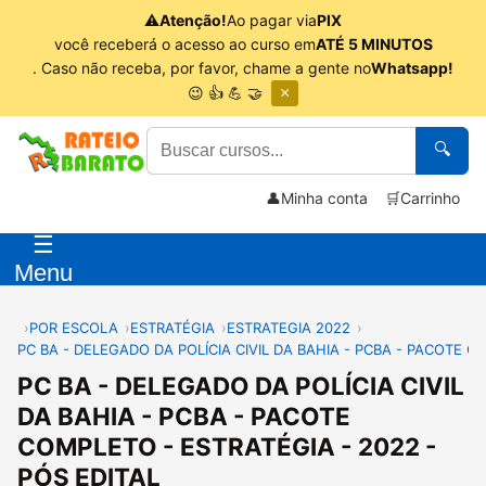
⚠
Atenção!
Ao pagar via
PIX
você receberá o acesso ao curso em
ATÉ 5 MINUTOS
. Caso não receba, por favor, chame a gente no
Whatsapp!
😉 👍 💪 🤝
×
🔍
👤
Minha conta
🛒
Carrinho
☰
Menu
POR ESCOLA
ESTRATÉGIA
ESTRATEGIA 2022
PC BA - DELEGADO DA POLÍCIA CIVIL DA BAHIA - PCBA - PACOTE C
PC BA - DELEGADO DA POLÍCIA CIVIL
DA BAHIA - PCBA - PACOTE
COMPLETO - ESTRATÉGIA - 2022 -
PÓS EDITAL