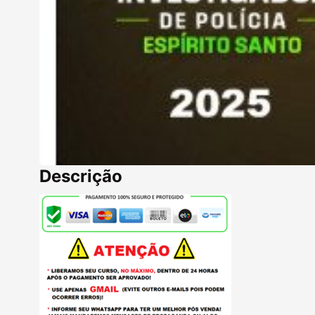
Descrição