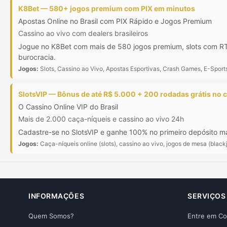
K8Bet — 580+ jogos premium com PIX em minutos
Apostas Online no Brasil com PIX Rápido e Jogos Premium
Cassino ao vivo com dealers brasileiros
Jogue no K8Bet com mais de 580 jogos premium, slots com RTP
burocracia.
Jogos:
Slots, Cassino ao Vivo, Apostas Esportivas, Crash Games, E-Sport
SlotsVIP — Bônus de até R$ 5.000 + 200 rodadas grátis no 
O Cassino Online VIP do Brasil
Mais de 2.000 caça-níqueis e cassino ao vivo 24h
Cadastre-se no SlotsVIP e ganhe 100% no primeiro depósito mai
Jogos:
Caça-níqueis online (slots), cassino ao vivo, jogos de mesa (blackj
INFORMAÇÕES
SERVIÇOS
Quem Somos?
Entre em Co