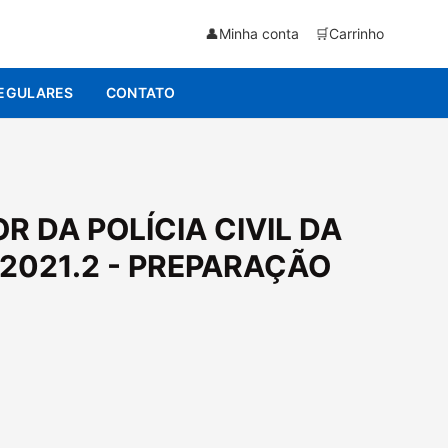
👤
Minha conta
🛒
Carrinho
EGULARES
CONTATO
R DA POLÍCIA CIVIL DA
 2021.2 - PREPARAÇÃO