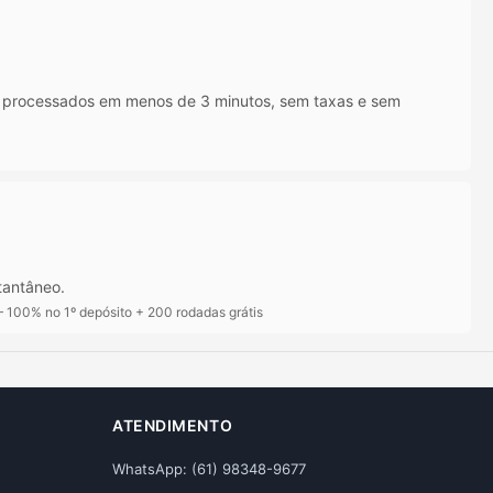
IX processados em menos de 3 minutos, sem taxas e sem
tantâneo.
100% no 1º depósito + 200 rodadas grátis
ATENDIMENTO
WhatsApp: (61) 98348-9677