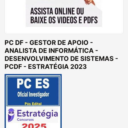
PC DF - GESTOR DE APOIO -
ANALISTA DE INFORMÁTICA -
DESENVOLVIMENTO DE SISTEMAS -
PCDF - ESTRATÉGIA 2023