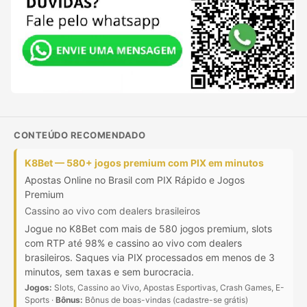
CONTEÚDO RECOMENDADO
K8Bet — 580+ jogos premium com PIX em minutos
Apostas Online no Brasil com PIX Rápido e Jogos
Premium
Cassino ao vivo com dealers brasileiros
Jogue no K8Bet com mais de 580 jogos premium, slots
com RTP até 98% e cassino ao vivo com dealers
brasileiros. Saques via PIX processados em menos de 3
minutos, sem taxas e sem burocracia.
Jogos:
Slots, Cassino ao Vivo, Apostas Esportivas, Crash Games, E-
Sports ·
Bônus:
Bônus de boas-vindas (cadastre-se grátis)