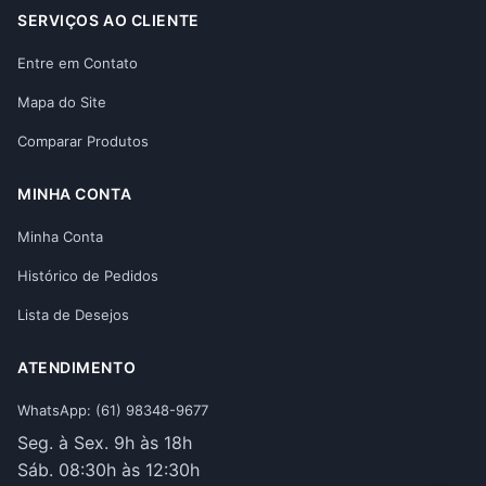
SERVIÇOS AO CLIENTE
Entre em Contato
Mapa do Site
Comparar Produtos
MINHA CONTA
Minha Conta
Histórico de Pedidos
Lista de Desejos
ATENDIMENTO
WhatsApp: (61) 98348-9677
Seg. à Sex. 9h às 18h
Sáb. 08:30h às 12:30h