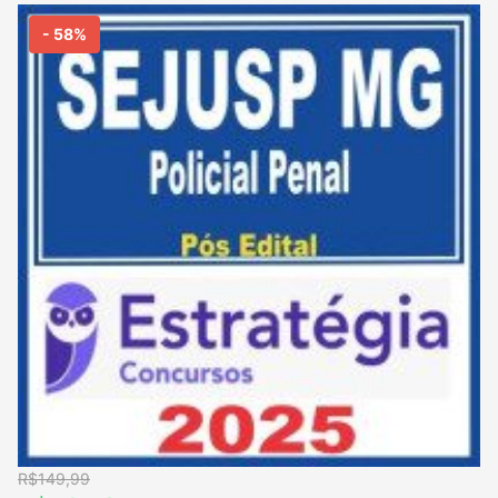
- 58%
R$149,99