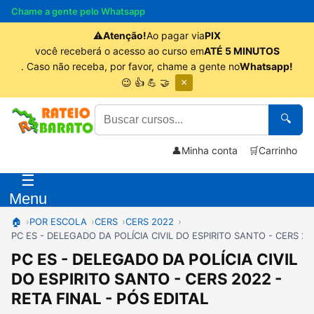
Chame a gente pelo Whatsapp
⚠
Atenção!
Ao pagar via
PIX
você receberá o acesso ao curso em
ATÉ 5 MINUTOS
. Caso não receba, por favor, chame a gente no
Whatsapp!
😉 👍 💪 🤝
×
🔍
👤
Minha conta
🛒
Carrinho
☰
Menu
🏠
POR ESCOLA
CERS
CERS 2022
PC ES - DELEGADO DA POLÍCIA CIVIL DO ESPIRITO SANTO - CERS 202
PC ES - DELEGADO DA POLÍCIA CIVIL
DO ESPIRITO SANTO - CERS 2022 -
RETA FINAL - PÓS EDITAL