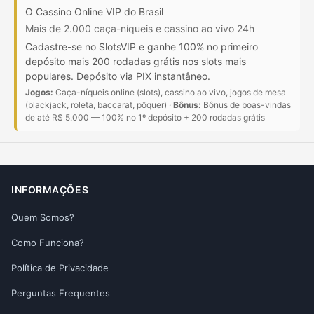
O Cassino Online VIP do Brasil
Mais de 2.000 caça-níqueis e cassino ao vivo 24h
Cadastre-se no SlotsVIP e ganhe 100% no primeiro
depósito mais 200 rodadas grátis nos slots mais
populares. Depósito via PIX instantâneo.
Jogos:
Caça-níqueis online (slots), cassino ao vivo, jogos de mesa
(blackjack, roleta, baccarat, pôquer) ·
Bônus:
Bônus de boas-vindas
de até R$ 5.000 — 100% no 1º depósito + 200 rodadas grátis
INFORMAÇÕES
Quem Somos?
Como Funciona?
Política de Privacidade
Perguntas Frequentes