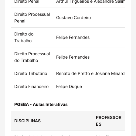
Direito Penal
Arthur Trigueiros e Alexandre Salim
A
Direito Processual
Gustavo Cordeiro
A
Penal
Direito do
Felipe Fernandes
A
Trabalho
Direito Processual
Felipe Fernandes
A
do Trabalho
Direito Tributário
Renato de Pretto e Josiane Minardi
A
Direito Financeiro
Felipe Duque
A
PGEBA - Aulas Interativas
PROFESSOR
CA
DISCIPLINAS
ES
HO