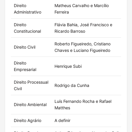
Direito
Matheus Carvalho e Marcílio
A
Administrativo
Ferreira
Direito
Flávia Bahia, José Francisco e
A
Constitucional
Ricardo Barroso
Roberto Figueiredo, Cristiano
Direito Civil
A
Chaves e Luciano Figueiredo
Direito
Henrique Subi
A
Empresarial
Direito Processual
Rodrigo da Cunha
A
Civil
Luís Fernando Rocha e Rafael
Direito Ambiental
A
Matthes
Direito Agrário
A definir
A