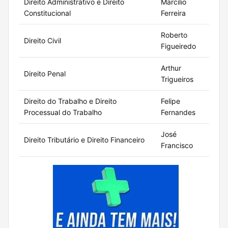
Direito Administrativo e Direito
Marcílio
1h
Constitucional
Ferreira
Roberto
Direito Civil
1h
Figueiredo
Arthur
Direito Penal
1h
Trigueiros
Direito do Trabalho e Direito
Felipe
1h
Processual do Trabalho
Fernandes
José
Direito Tributário e Direito Financeiro
1h
Francisco