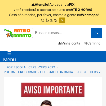
⚠
Atenção!
Ao pagar via
PIX
você receberá o acesso ao curso em
ATÉ 2 HORAS
. Caso não receba, por favor, chame a gente no
Whatsapp!
😉 👍 💪 🤝
×
🔍
👤
Minha conta
🛒
Carrinho
☰
Menu
POR ESCOLA
CERS
CERS 2022
PGE BA - PROCURADOR DO ESTADO DA BAHIA - PGEBA - CERS 202