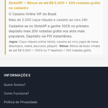
SlotsVIP — Bônus de até R$ 5.000 + 200 rodadas grátis
no cadastro
O Cassino Online VIP do Brasil
Mais de 2.000 caça-níqueis e cassino ao vivo 24h
Cadastre-se no SlotsVIP e ganhe 100% no primeiro
depósito mais 200 rodadas grátis nos slots mais
populares. Depósito via PIX instantâneo.
Jogos:
Caça-níqueis online (slots), cassino ao vivo, jogos de mesa
(blackjack, roleta, baccarat, pôquer) ·
Bônus:
Bônus de boas-vindas
de até R$ 5.000 — 100% no 1º depósito + 200 rodadas grátis
INFORMAÇÕES
Quem Somos?
Como Funciona?
Política de Privacidade