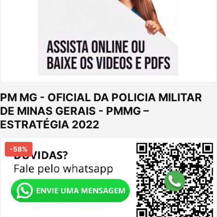
PM MG - OFICIAL DA POLICIA MILITAR
DE MINAS GERAIS - PMMG –
ESTRATÉGIA 2022
-58%