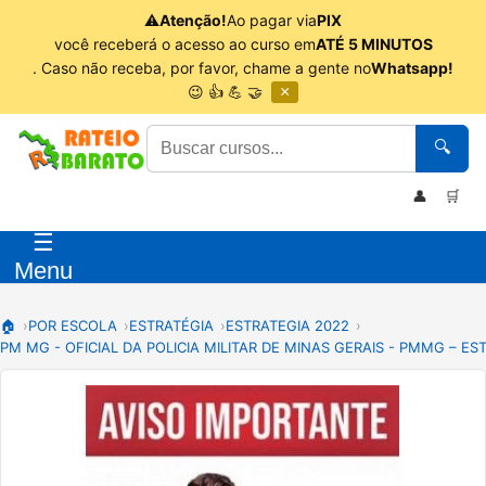
⚠
Atenção!
Ao pagar via
PIX
você receberá o acesso ao curso em
ATÉ 5 MINUTOS
. Caso não receba, por favor, chame a gente no
Whatsapp!
😉 👍 💪 🤝
×
🔍
👤
🛒
☰
Menu
🏠
POR ESCOLA
ESTRATÉGIA
ESTRATEGIA 2022
PM MG - OFICIAL DA POLICIA MILITAR DE MINAS GERAIS - PMMG – ES