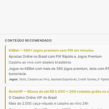
CONTEÚDO RECOMENDADO
K8Bet — 580+ jogos premium com PIX em minutos
Apostas Online no Brasil com PIX Rápido e Jogos Premium
Cassino ao vivo com dealers brasileiros
Jogue no K8Bet com mais de 580 jogos premium, slots com RTP
burocracia.
Jogos:
Slots, Cassino ao Vivo, Apostas Esportivas, Crash Games, E-Sport
SlotsVIP — Bônus de até R$ 5.000 + 200 rodadas grátis no 
O Cassino Online VIP do Brasil
Mais de 2.000 caça-níqueis e cassino ao vivo 24h