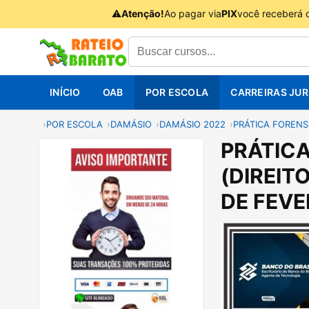
⚠
Atenção!
Ao pagar via
PIX
você receberá 
INÍCIO
OAB
POR ESCOLA
CARREIRAS JUR
POR ESCOLA
DAMÁSIO
DAMÁSIO 2022
PRÁTICA FORENS
PRÁTICA
(DIREIT
DE FEVE