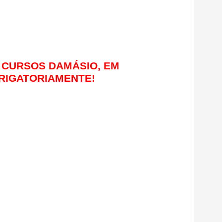
 CURSOS DAMÁSIO, EM
BRIGATORIAMENTE!