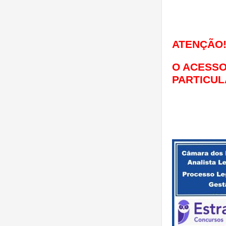
ATENÇÃO!
O ACESSO
PARTICUL