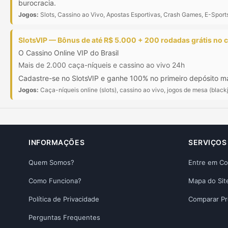
burocracia.
Jogos:
Slots, Cassino ao Vivo, Apostas Esportivas, Crash Games, E-Sport
SlotsVIP — Bônus de até R$ 5.000 + 200 rodadas grátis no 
O Cassino Online VIP do Brasil
Mais de 2.000 caça-níqueis e cassino ao vivo 24h
Cadastre-se no SlotsVIP e ganhe 100% no primeiro depósito mai
Jogos:
Caça-níqueis online (slots), cassino ao vivo, jogos de mesa (blackj
INFORMAÇÕES
SERVIÇOS
Quem Somos?
Entre em Co
Como Funciona?
Mapa do Sit
Política de Privacidade
Comparar P
Perguntas Frequentes