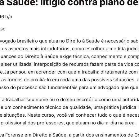
 à Saúde: litígio contra plano d
16 h/a
rso
vogado brasileiro que atua no Direito à Saúde é necessário sabe
os aspectos mais introdutórios, como escolher a medida judicia
nuances do Direito à Saúde exige técnica, conhecimento e com
 a ser utilizada, interposição de recursos fazem parte da vida 
de.Já pensou em aprender com quem trabalha diretamente com
e as formas de auxiliá-lo em cada uma das possíveis situações, 
esso do processo são fundamentais para um advogado que quer a
 a trabalhar seu nome ou o do seu escritório como uma autorid
 de um conhecimento técnico de qualidade, uma prática jurídic
 e situações. Neste curso, você vai conhecer tudo o que é neces
-profissional dos professores, que atuam no dia-a-dia na área.
ca Forense em Direito à Saúde, a partir dos ensinamentos de 