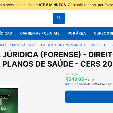
á o acesso ao curso em
ATÉ 5 MINUTOS
. Caso não receba, por favo
🔍
ÍDICAS
CARREIRAS POLICIAIS
POR ÁREA
CURSOS R
NSE) - DIREITO À SAUDE - LITÍGIOS CONTRA PLANOS DE SAÚDE - CERS
 JÚRIDICA (FORENSE) - DIREIT
PLANOS DE SAÚDE - CERS 20
R$131,87
R$49,85
via PIX
R$55,39
via Boleto/Cartão de C