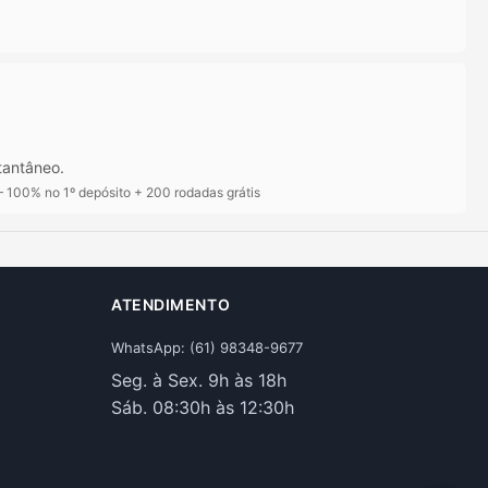
tantâneo.
100% no 1º depósito + 200 rodadas grátis
ATENDIMENTO
WhatsApp: (61) 98348-9677
Seg. à Sex. 9h às 18h
Sáb. 08:30h às 12:30h