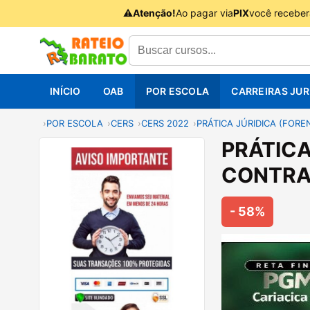
⚠
Atenção!
Ao pagar via
PIX
você receber
INÍCIO
OAB
POR ESCOLA
CARREIRAS JUR
POR ESCOLA
CERS
CERS 2022
PRÁTICA JÚRIDICA (FORE
PRÁTICA
CONTRA 
- 58%