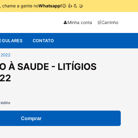
r, chame a gente no
Whatsapp!
😉 👍 💪 🤝
👤
Minha conta
🛒
Carrinho
EGULARES
CONTATO
 2022
O À SAUDE - LITÍGIOS
22
rédito
Comprar