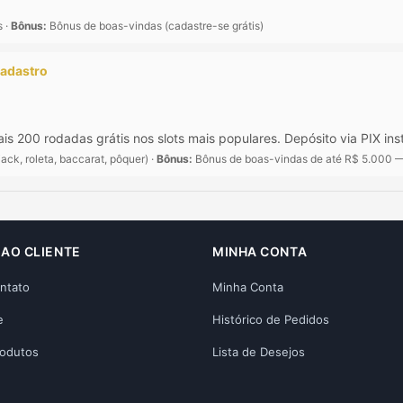
s ·
Bônus:
Bônus de boas-vindas (cadastre-se grátis)
cadastro
s 200 rodadas grátis nos slots mais populares. Depósito via PIX ins
ack, roleta, baccarat, pôquer) ·
Bônus:
Bônus de boas-vindas de até R$ 5.000 — 
 AO CLIENTE
MINHA CONTA
ntato
Minha Conta
e
Histórico de Pedidos
rodutos
Lista de Desejos