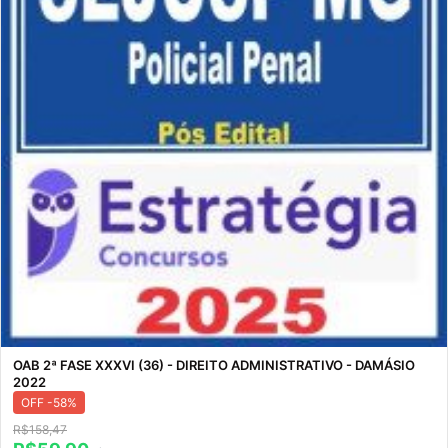
OAB 2ª FASE XXXVI (36) - DIREITO ADMINISTRATIVO - DAMÁSIO
2022
OFF -58%
R$158,47