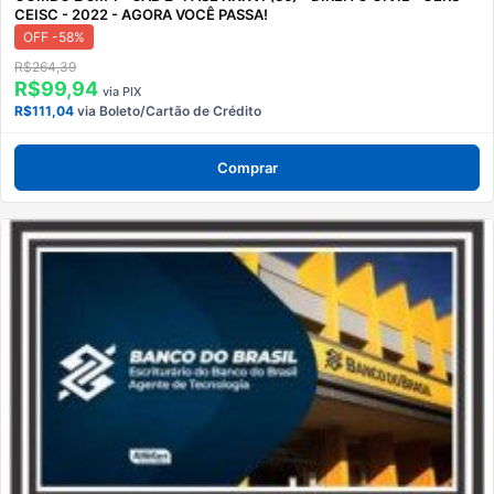
CEISC - 2022 - AGORA VOCÊ PASSA!
OFF -58%
R$264,39
R$99,94
via PIX
R$111,04
via Boleto/Cartão de Crédito
Comprar