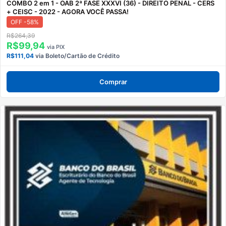
COMBO 2 em 1 - OAB 2ª FASE XXXVI (36) - DIREITO PENAL - CERS
+ CEISC - 2022 - AGORA VOCÊ PASSA!
OFF -58%
R$264,39
R$99,94
via PIX
R$111,04
via Boleto/Cartão de Crédito
Comprar