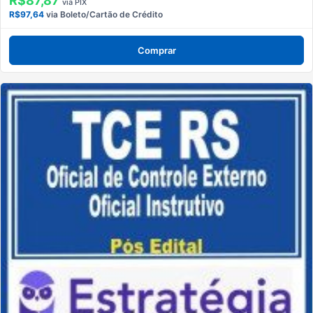
R$87,87
via PIX
R$97,64
via Boleto/Cartão de Crédito
Comprar