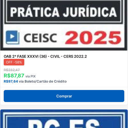
OAB 2ª FASE XXXVI (36) - CIVIL - CERS 2022.2
OFF -58%
R$232,47
R$87,87
via PIX
R$97,64
via Boleto/Cartão de Crédito
Comprar