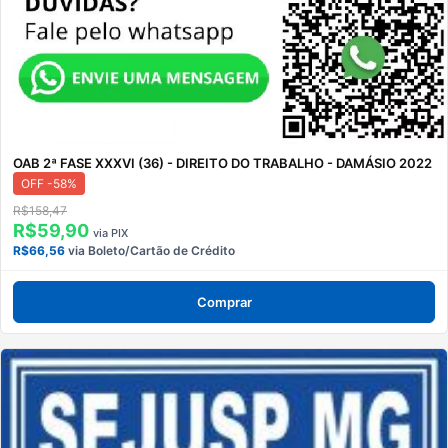
OAB 2ª FASE XXXVI (36) - DIREITO DO TRABALHO - DAMÁSIO 2022
OFF -58%
R$158,47
R$59,90
via PIX
R$66,56
via Boleto/Cartão de Crédito
Comprar