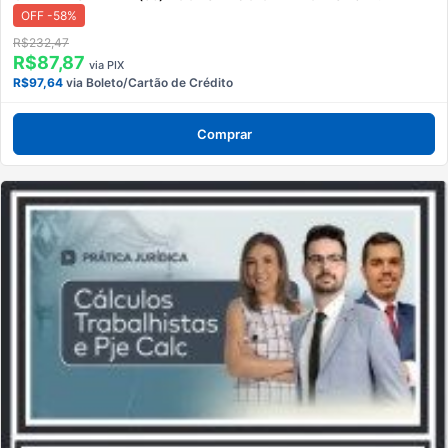
OFF -58%
R$232,47
R$87,87
via PIX
R$97,64
via Boleto/Cartão de Crédito
Comprar