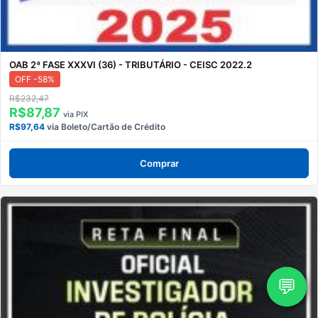
OAB 2ª FASE XXXVI (36) - TRIBUTÁRIO - CEISC 2022.2
OFF -58%
R$232,47
R$87,87
via PIX
R$97,64
via Boleto/Cartão de Crédito
Comprar
💬