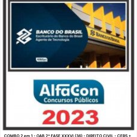
COMBO 2 em 1 - OAB 2ª FASE XXXVI (36) - DIREITO CIVIL - CERS +