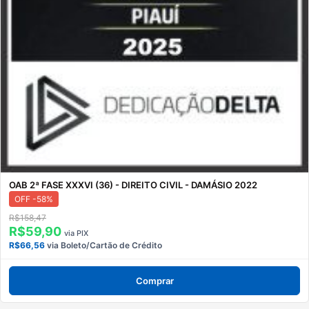
OAB 2ª FASE XXXVI (36) - DIREITO CIVIL - DAMÁSIO 2022
OFF -58%
R$158,47
R$59,90
via PIX
R$66,56
via Boleto/Cartão de Crédito
Comprar