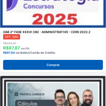
OAB 2ª FASE XXXVI (36) - ADMINISTRATIVO - CERS 2022.2
OFF -58%
R$232,47
R$87,87
via PIX
R$97,64
via Boleto/Cartão de Crédito
Comprar