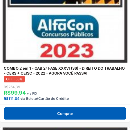
COMBO 2 em 1 - OAB 2ª FASE XXXVI (36) - DIREITO DO TRABALHO
- CERS + CEISC - 2022 - AGORA VOCÊ PASSA!
OFF -58%
R$264,39
R$99,94
via PIX
R$111,04
via Boleto/Cartão de Crédito
Comprar