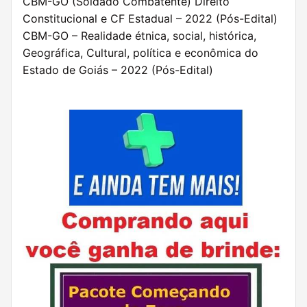
CBM-GO (Soldado Combatente) Direito
Constitucional e CF Estadual – 2022 (Pós-Edital)
CBM-GO – Realidade étnica, social, histórica,
Geográfica, Cultural, política e econômica do
Estado de Goiás – 2022 (Pós-Edital)