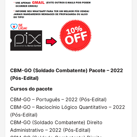
CBM-GO (Soldado Combatente) Pacote – 2022
(Pós-Edital)
Cursos do pacote
CBM-GO – Português – 2022 (Pós-Edital)
CBM-GO – Raciocínio Lógico Quantitativo – 2022
(Pós-Edital)
CBM-GO (Soldado Combatente) Direito
Administrativo – 2022 (Pós-Edital)