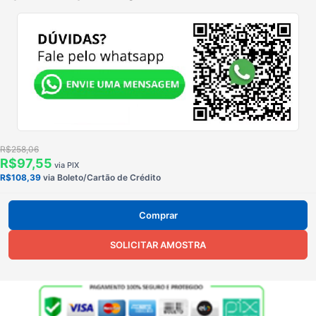
R$258,06
R$97,55
via PIX
R$108,39
via Boleto/Cartão de Crédito
Comprar
SOLICITAR AMOSTRA