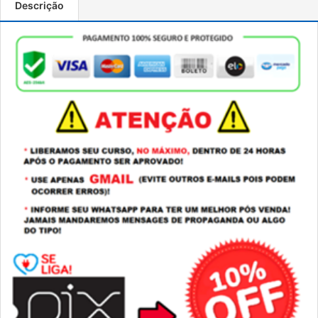
Descrição