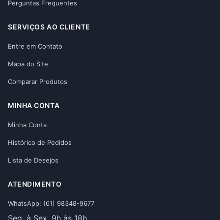
Perguntas Frequentes
SERVIÇOS AO CLIENTE
Entre em Contato
Mapa do Site
Comparar Produtos
MINHA CONTA
Minha Conta
Histórico de Pedidos
Lista de Desejos
ATENDIMENTO
WhatsApp: (61) 98348-9677
Seg. à Sex. 9h às 18h