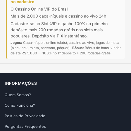
no cadastro
O Cassino Online VIP do Brasil
Mais de 2.000 caça-níqueis e cassino ao vivo 24h
Cadastre-se no SlotsVIP e ganhe 100% no primeiro
depósito mais 200 rodadas grátis nos slots mais
populares. Depósito via PIX instantâneo.
Jogos:
Caça-níqueis online (slots), cassino ao vivo, jogos de mesa
(blackjack, roleta, baccarat, pôquer) ·
Bônus:
Bônus de boas-vindas
de até R$ 5.000 — 100% no 1º depósito + 200 rodadas grátis
INFORMAÇÕES
Quem Somos?
Como Funciona?
Política de Privacidade
Perguntas Frequentes