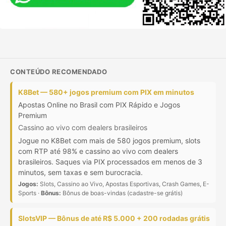
CONTEÚDO RECOMENDADO
K8Bet — 580+ jogos premium com PIX em minutos
Apostas Online no Brasil com PIX Rápido e Jogos
Premium
Cassino ao vivo com dealers brasileiros
Jogue no K8Bet com mais de 580 jogos premium, slots
com RTP até 98% e cassino ao vivo com dealers
brasileiros. Saques via PIX processados em menos de 3
minutos, sem taxas e sem burocracia.
Jogos:
Slots, Cassino ao Vivo, Apostas Esportivas, Crash Games, E-
Sports ·
Bônus:
Bônus de boas-vindas (cadastre-se grátis)
SlotsVIP — Bônus de até R$ 5.000 + 200 rodadas grátis