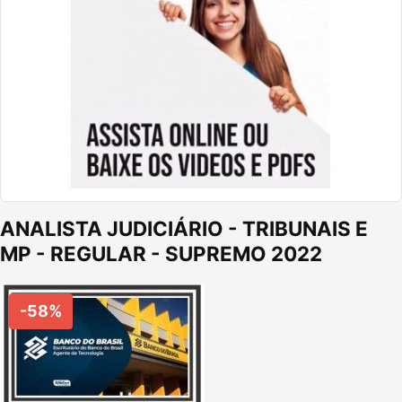
ANALISTA JUDICIÁRIO - TRIBUNAIS E
MP - REGULAR - SUPREMO 2022
-58%