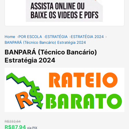
Home
POR ESCOLA
ESTRATÉGIA
ESTRATÉGIA 2024
BANPARÁ (Técnico Bancário) Estratégia 2024
BANPARÁ (Técnico Bancário)
Estratégia 2024
R$232,64
R$87,94
via PIX