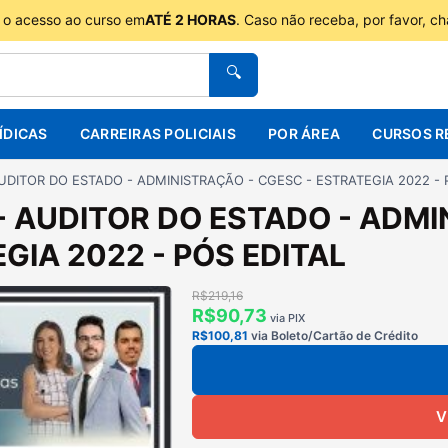
 o acesso ao curso em
ATÉ 2 HORAS
. Caso não receba, por favor, c
🔍
ÍDICAS
CARREIRAS POLICIAIS
POR ÁREA
CURSOS R
UDITOR DO ESTADO - ADMINISTRAÇÃO - CGESC - ESTRATEGIA 2022 - 
- AUDITOR DO ESTADO - ADMI
GIA 2022 - PÓS EDITAL
R$219,16
R$90,73
via PIX
R$100,81
via Boleto/Cartão de Crédito
V