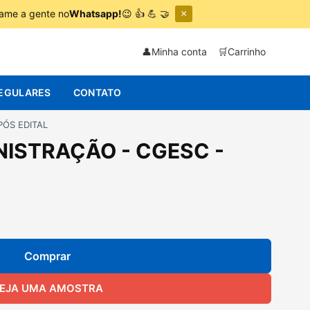
hame a gente no
Whatsapp!
😉 👍 💪 🤝
×
👤
Minha conta
🛒
Carrinho
EGULARES
CONTATO
PÓS EDITAL
NISTRAÇÃO - CGESC -
Comprar
EJA UMA AMOSTRA