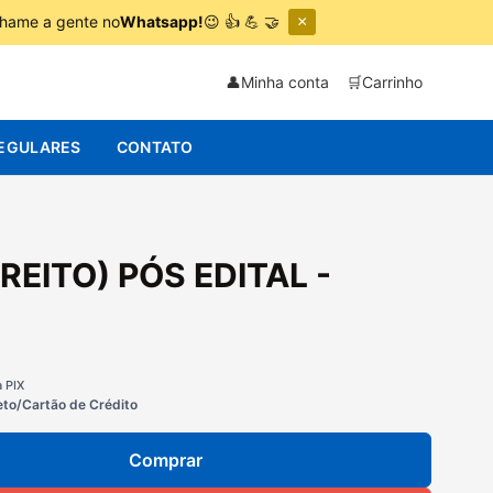
chame a gente no
Whatsapp!
😉 👍 💪 🤝
×
👤
Minha conta
🛒
Carrinho
EGULARES
CONTATO
REITO) PÓS EDITAL -
a PIX
eto/Cartão de Crédito
Comprar