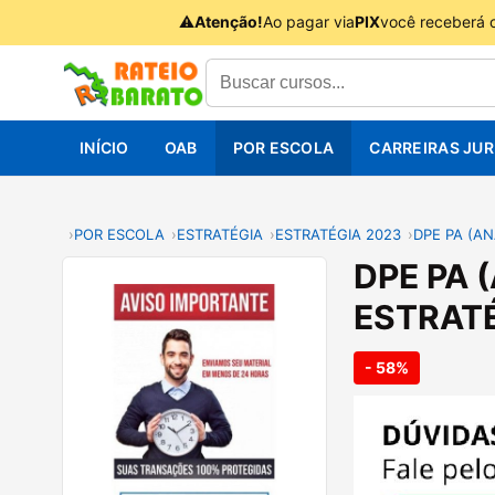
⚠
Atenção!
Ao pagar via
PIX
você receberá 
INÍCIO
OAB
POR ESCOLA
CARREIRAS JUR
POR ESCOLA
ESTRATÉGIA
ESTRATÉGIA 2023
DPE PA (AN
DPE PA 
ESTRATÉ
- 58%