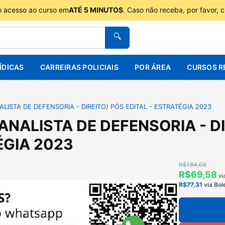
o acesso ao curso em
ATÉ 5 MINUTOS
. Caso não receba, por favor, 
🔍
ÍDICAS
CARREIRAS POLICIAIS
POR ÁREA
CURSOS R
ALISTA DE DEFENSORIA - DIREITO) PÓS EDITAL - ESTRATÉGIA 2023
(ANALISTA DE DEFENSORIA - DI
GIA 2023
R$184,08
R$69,58
vi
R$77,31
via Bol