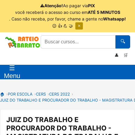
⚠
Atenção!
Ao pagar via
PIX
você receberá o acesso ao curso em
ATÉ 5 MINUTOS
. Caso não receba, por favor, chame a gente no
Whatsapp!
😉 👍 💪 🤝
×
🔍
👤
🛒
☰
Menu
🏠
POR ESCOLA
CERS
CERS 2022
JUIZ DO TRABALHO E PROCURADOR DO TRABALHO - MAGISTRATURA D
JUIZ DO TRABALHO E
PROCURADOR DO TRABALHO -