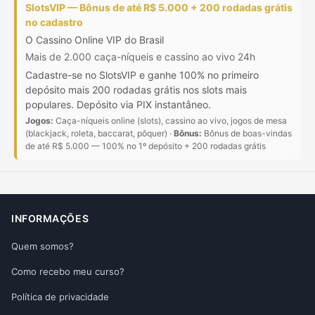
SlotsVIP — Bônus de até R$ 5.000 + 200 rodadas grátis
no cadastro
O Cassino Online VIP do Brasil
Mais de 2.000 caça-níqueis e cassino ao vivo 24h
Cadastre-se no SlotsVIP e ganhe 100% no primeiro
depósito mais 200 rodadas grátis nos slots mais
populares. Depósito via PIX instantâneo.
Jogos:
Caça-níqueis online (slots), cassino ao vivo, jogos de mesa
(blackjack, roleta, baccarat, pôquer) ·
Bônus:
Bônus de boas-vindas
de até R$ 5.000 — 100% no 1º depósito + 200 rodadas grátis
INFORMAÇÕES
Quem somos?
Como recebo meu curso?
Política de privacidade