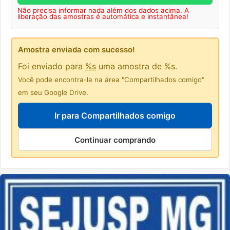
Não precisa informar nada além dos dados acima. A
liberação das amostras é automática e instantânea!
Amostra enviada com sucesso!
Foi enviado para
%s
uma amostra de %s.
Você pode encontra-la na área "Compartilhados comigo"
em seu Google Drive.
Ir para Compartilhados comigo
Continuar comprando