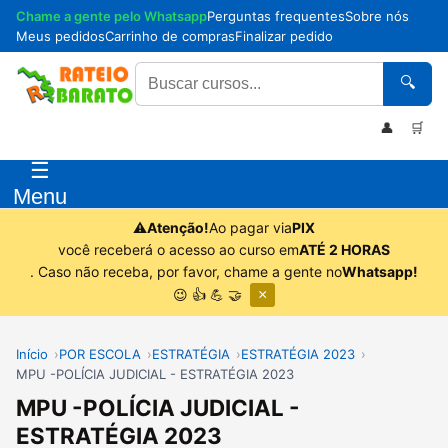
Chame a gente pelo Whatsapp
Perguntas frequentes
Sobre nós
Meus pedidos
Carrinho de compras
Finalizar pedido
🔍
👤
🛒
☰
Menu
⚠
Atenção!
Ao pagar via
PIX
você receberá o acesso ao curso em
ATÉ 2 HORAS
. Caso não receba, por favor, chame a gente no
Whatsapp!
😉 👍 💪 🤝
×
Início
POR ESCOLA
ESTRATÉGIA
ESTRATÉGIA 2023
MPU -POLÍCIA JUDICIAL - ESTRATÉGIA 2023
MPU -POLÍCIA JUDICIAL -
ESTRATÉGIA 2023