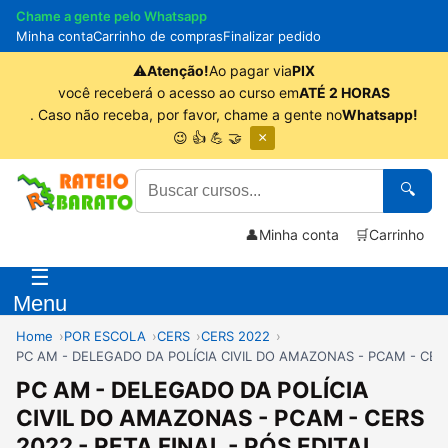
Chame a gente pelo Whatsapp
Minha conta
Carrinho de compras
Finalizar pedido
⚠
Atenção!
Ao pagar via
PIX
você receberá o acesso ao curso em
ATÉ 2 HORAS
. Caso não receba, por favor, chame a gente no
Whatsapp!
😉 👍 💪 🤝
×
🔍
👤
Minha conta
🛒
Carrinho
☰
Menu
Home
POR ESCOLA
CERS
CERS 2022
PC AM - DELEGADO DA POLÍCIA CIVIL DO AMAZONAS - PCAM - CERS 
PC AM - DELEGADO DA POLÍCIA
CIVIL DO AMAZONAS - PCAM - CERS
2022 - RETA FINAL - PÓS EDITAL