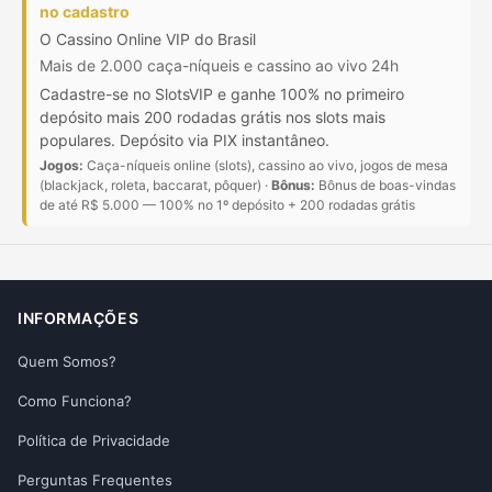
no cadastro
O Cassino Online VIP do Brasil
Mais de 2.000 caça-níqueis e cassino ao vivo 24h
Cadastre-se no SlotsVIP e ganhe 100% no primeiro
depósito mais 200 rodadas grátis nos slots mais
populares. Depósito via PIX instantâneo.
Jogos:
Caça-níqueis online (slots), cassino ao vivo, jogos de mesa
(blackjack, roleta, baccarat, pôquer) ·
Bônus:
Bônus de boas-vindas
de até R$ 5.000 — 100% no 1º depósito + 200 rodadas grátis
INFORMAÇÕES
Quem Somos?
Como Funciona?
Política de Privacidade
Perguntas Frequentes