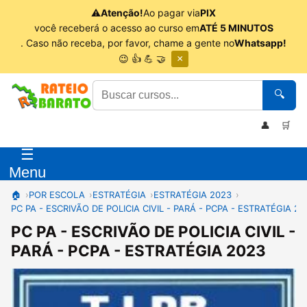
⚠
Atenção!
Ao pagar via
PIX
você receberá o acesso ao curso em
ATÉ 5 MINUTOS
. Caso não receba, por favor, chame a gente no
Whatsapp!
😉 👍 💪 🤝
×
🔍
👤
🛒
☰
Menu
🏠
POR ESCOLA
ESTRATÉGIA
ESTRATÉGIA 2023
PC PA - ESCRIVÃO DE POLICIA CIVIL - PARÁ - PCPA - ESTRATÉGIA 20
PC PA - ESCRIVÃO DE POLICIA CIVIL -
PARÁ - PCPA - ESTRATÉGIA 2023