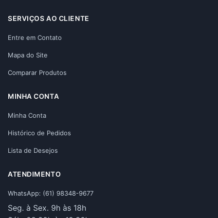
SERVIÇOS AO CLIENTE
Entre em Contato
Mapa do Site
Comparar Produtos
MINHA CONTA
Minha Conta
Histórico de Pedidos
Lista de Desejos
ATENDIMENTO
WhatsApp: (61) 98348-9677
Seg. à Sex. 9h às 18h