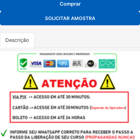
Comprar
SOLICITAR AMOSTRA
Descrição