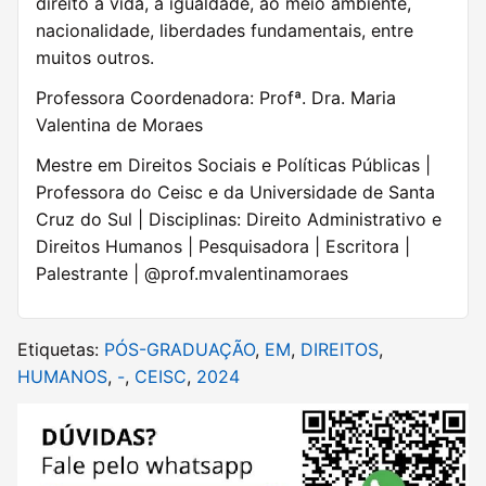
direito à vida, à igualdade, ao meio ambiente,
nacionalidade, liberdades fundamentais, entre
muitos outros.
Professora Coordenadora: Profª. Dra. Maria
Valentina de Moraes
Mestre em Direitos Sociais e Políticas Públicas |
Professora do Ceisc e da Universidade de Santa
Cruz do Sul | Disciplinas: Direito Administrativo e
Direitos Humanos | Pesquisadora | Escritora |
Palestrante | @prof.mvalentinamoraes
Etiquetas:
PÓS-GRADUAÇÃO
,
EM
,
DIREITOS
,
HUMANOS
,
-
,
CEISC
,
2024