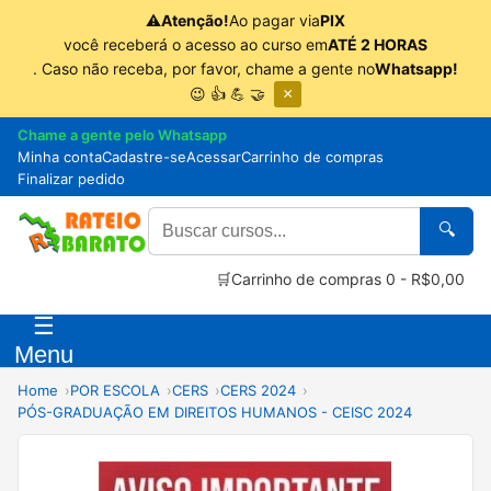
⚠
Atenção!
Ao pagar via
PIX
você receberá o acesso ao curso em
ATÉ 2 HORAS
. Caso não receba, por favor, chame a gente no
Whatsapp!
😉 👍 💪 🤝
×
Chame a gente pelo Whatsapp
Minha conta
Cadastre-se
Acessar
Carrinho de compras
Finalizar pedido
🔍
🛒
Carrinho de compras
0 - R$0,00
☰
Menu
Home
POR ESCOLA
CERS
CERS 2024
PÓS-GRADUAÇÃO EM DIREITOS HUMANOS - CEISC 2024