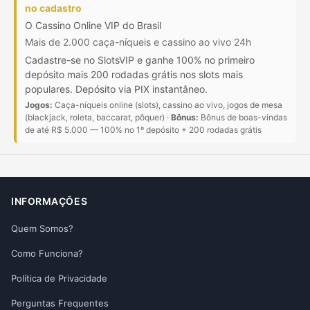
no cadastro
O Cassino Online VIP do Brasil
Mais de 2.000 caça-níqueis e cassino ao vivo 24h
Cadastre-se no SlotsVIP e ganhe 100% no primeiro
depósito mais 200 rodadas grátis nos slots mais
populares. Depósito via PIX instantâneo.
Jogos:
Caça-níqueis online (slots), cassino ao vivo, jogos de mesa
(blackjack, roleta, baccarat, pôquer) ·
Bônus:
Bônus de boas-vindas
de até R$ 5.000 — 100% no 1º depósito + 200 rodadas grátis
INFORMAÇÕES
Quem Somos?
Como Funciona?
Política de Privacidade
Perguntas Frequentes