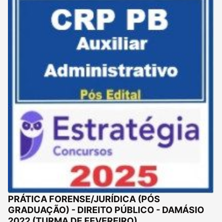
PRÁTICA FORENSE/JURÍDICA (PÓS
GRADUAÇÃO) - DIREITO PÚBLICO - DAMÁSIO
2022 (TURMA DE FEVEREIRO)