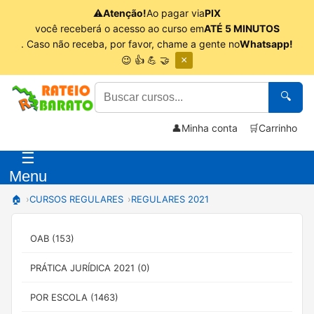
⚠
Atenção!
Ao pagar via
PIX
você receberá o acesso ao curso em
ATÉ 5 MINUTOS
. Caso não receba, por favor, chame a gente no
Whatsapp!
😉 👍 💪 🤝
×
🔍
👤
Minha conta
🛒
Carrinho
☰
Menu
🏠
CURSOS REGULARES
REGULARES 2021
OAB (153)
PRÁTICA JURÍDICA 2021 (0)
POR ESCOLA (1463)